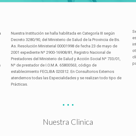
Se
a
Nuestra Institución se halla habilitada en Categoría III según
e
Decreto 3280/90, del Ministerio de Salud de la Provincia de Bs.
in
As. Resolución Ministerial 00001998 de fecha 23 de mayo de
ot
2001 expediente Nº 2900-16908/81, Registro Nacional de
c
Prestadores del Ministerio de Salud y Acción Social Nº 733/01,
p
a
Nº de prestador de I.O.M.A. 65800563, código de
establecimiento FECLIBA 020312. En Consultorios Externos
atendemos todas las Especialidades y se realizan todo tipo de
Prácticas.
Nuestra Clinica