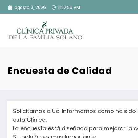
Saltar
agosto 3, 2026
11:52:56 AM
al
contenido
Encuesta de Calidad
Solicitamos a Ud. Informarnos como ha sido 
esta Clínica.
La encuesta está diseñada para mejorar la ca
Su opinión es muy importante