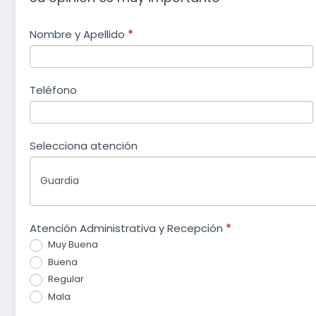
encuesta
Nombre y Apellido
Si
*
eres
de
humano,
deja
calidad
Teléfono
este
campo
en
Selecciona atención
blanco.
Atención Administrativa y Recepción
*
Muy Buena
Buena
Regular
Mala